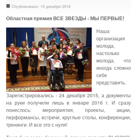
Доступность - что это?
Опубликовано: 15 декабря 2016
Наш аудит доступности
Областная премия ВСЕ ЗВЕЗДЫ - МЫ ПЕРВЫЕ!
Подтверждение доступности
Наша
Наши проекты
организация
Our projects
молода,
настолько
Публичная отетность
молода, что
Our public reporting
иногда сложно
Публикации
себе
Our publication
представить.
Контакты
Зарегистрировались - 24 декабря 2015, а документы
Our contact
на руки получили лишь в январе 2016 г. И сразу
понеслось: мероприятия, проекты, акции,
перформансы, встречи, круглые столы, конференции,
тренинги. И все это с нуля!