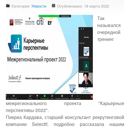
Доступность - что это?
Категория:
Новости
Опубликовано: 18 марта 2022
Наш аудит доступности
Так
Подтверждение доступности
назывался
очередной
Наши проекты
тренинг
Our projects
Публичная отетность
Our public reporting
Публикации
Our publication
Контакты
Our contact
межрегионального проекта "Карьерные
перспективы-2022".
Пикриа Кардава, старший консультант рекрутинговой
компании Selectif, подробно рассказала нашим