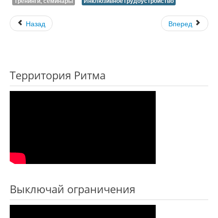
Тренинги, семинары
ИнклюзивноеТрудоустройство
Назад
Вперед
Территория Ритма
Выключай ограничения