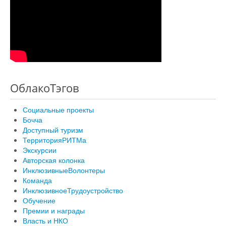
ОблакоТэгов
Социальные проекты
Бочча
Доступный туризм
ТерриторияРИТМа
Экскурсии
Авторская колонка
ИнклюзивныеВолонтеры
Команда
ИнклюзивноеТрудоустройство
Обучение
Премии и награды
Власть и НКО