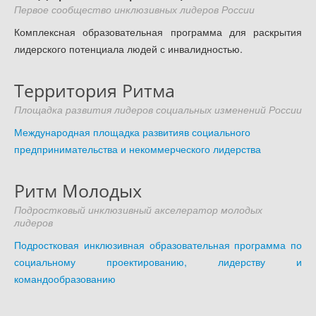
Доступность - что это?
Первое сообщество инклюзивных лидеров России
Комплексная образовательная программа для раскрытия
Наш аудит доступности
лидерского потенциала людей с инвалидностью.
Подтверждение доступности
Наши проекты
Территория Ритма
Our projects
Площадка развития лидеров социальных изменений России
Публичная отетность
Международная площадка развитияв социального
Our public reporting
предпринимательства и некоммерческого лидерства
Публикации
Our publication
Ритм Молодых
Контакты
Подростковый инклюзивный акселератор молодых
лидеров
Our contact
Подростковая инклюзивная образовательная программа по
социальному проектированию, лидерству и
командообразованию