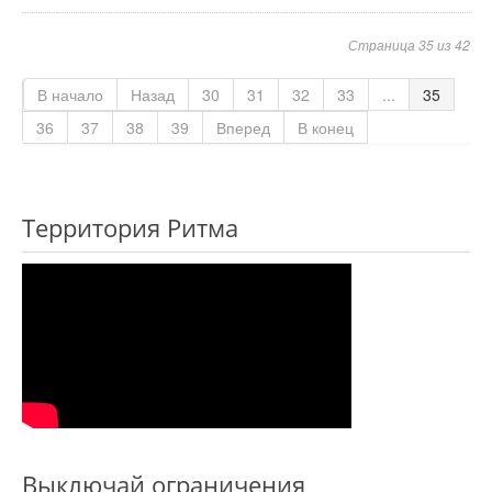
Страница 35 из 42
В начало
Назад
30
31
32
33
...
35
36
37
38
39
Вперед
В конец
Территория Ритма
Выключай ограничения