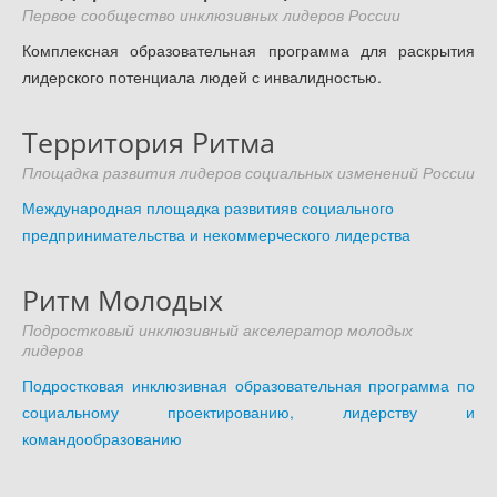
Доступность - что это?
Первое сообщество инклюзивных лидеров России
Комплексная образовательная программа для раскрытия
Наш аудит доступности
лидерского потенциала людей с инвалидностью.
Подтверждение доступности
Наши проекты
Территория Ритма
Our projects
Площадка развития лидеров социальных изменений России
Публичная отетность
Международная площадка развитияв социального
Our public reporting
предпринимательства и некоммерческого лидерства
Публикации
Our publication
Ритм Молодых
Контакты
Подростковый инклюзивный акселератор молодых
лидеров
Our contact
Подростковая инклюзивная образовательная программа по
социальному проектированию, лидерству и
командообразованию