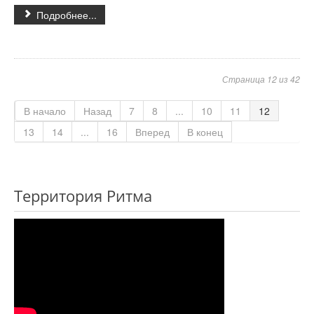
Подробнее...
Страница 12 из 42
В начало
Назад
7
8
...
10
11
12
13
14
...
16
Вперед
В конец
Территория Ритма