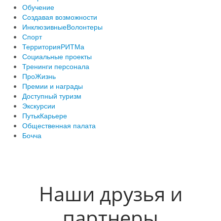
Обучение
Создавая возможности
ИнклюзивныеВолонтеры
Спорт
ТерриторияРИТМа
Социальные проекты
Тренинги персонала
ПроЖизнь
Премии и награды
Доступный туризм
Экскурсии
ПутькКарьере
Общественная палата
Бочча
Наши друзья и
партнеры