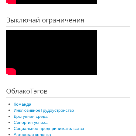
Выключай ограничения
ОблакоТэгов
Команда
ИнклюзивноеТрудоустройство
Доступная среда
Синергия успеха
Социальное предпринимательство
Авторская колонка