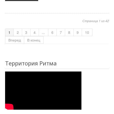
Страница 1 из 42
1
2
3
4
...
6
7
8
9
10
Вперед
В конец
Территория Ритма