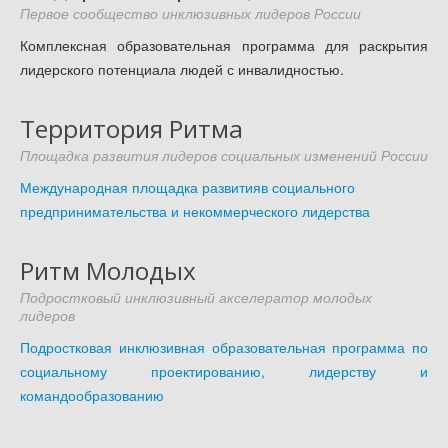
Доступность - что это?
Первое сообщество инклюзивных лидеров России
Комплексная образовательная программа для раскрытия
Наш аудит доступности
лидерского потенциала людей с инвалидностью.
Подтверждение доступности
Наши проекты
Территория Ритма
Our projects
Площадка развития лидеров социальных изменений России
Публичная отетность
Международная площадка развитияв социального
Our public reporting
предпринимательства и некоммерческого лидерства
Публикации
Our publication
Ритм Молодых
Контакты
Подростковый инклюзивный акселератор молодых
лидеров
Our contact
Подростковая инклюзивная образовательная программа по
социальному проектированию, лидерству и
командообразованию