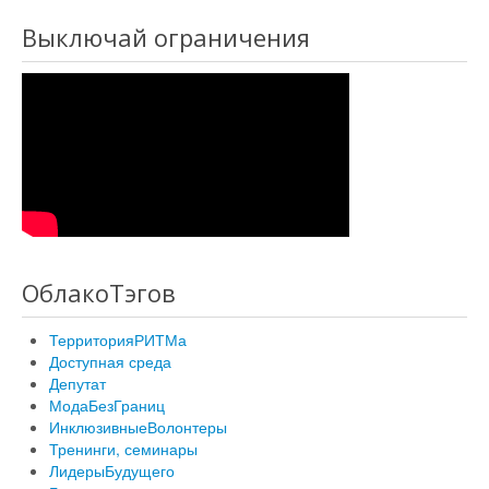
Выключай ограничения
ОблакоТэгов
ТерриторияРИТМа
Доступная среда
Депутат
МодаБезГраниц
ИнклюзивныеВолонтеры
Тренинги, семинары
ЛидерыБудущего