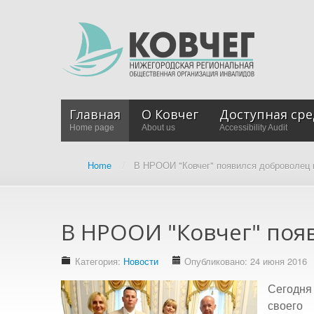
Главная
О Ковчег
Доступная сре
Home page
About us
Accessibility Audit
Home
/
В НРООИ "Ковчег" появился доброволец 
В НРООИ "Ковчег" появ
Категория:
Новости
Опубликовано: 24 июня 2016
Сегодня
своего