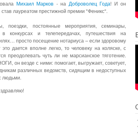
ровала
Михаил Марков
- на
Доброволец Года
! И он
 став лауреатом престижной премии "Феникс".
ы, поездки, постоянные мероприятия, семинары,
 в конкурсах и телепередачах, путешествия на
илях… просто посещение нотариуса – если здоровому
 это дается вполне легко, то человеку на коляске, с
 преодолевать чуть ли не марсианское тяготение.
ГИ, он везде с ними: помогает, выгружает, советует,
рудникам различных ведомств, сидящим в недоступных
с людьми.
оздравляю!