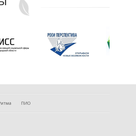
ры
Ритма
ПИО