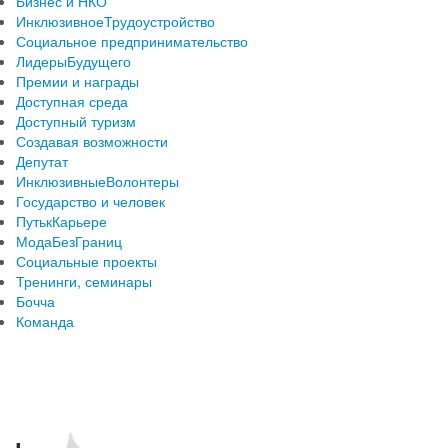
Бизнес и НКО
ИнклюзивноеТрудоустройство
Социальное предпринимательство
ЛидерыБудущего
Премии и награды
Доступная среда
Доступный туризм
Создавая возможности
Депутат
ИнклюзивныеВолонтеры
Государство и человек
ПутькКарьере
МодаБезГраниц
Социальные проекты
Тренинги, семинары
Бочча
Команда