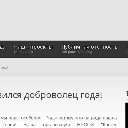
да
Наши проекты
Публичная отетность
Our projects
Our public reporting
O
года!
ился доброволец года!
 мы рады особенно!. Рады потому, что награда нашла
 Героя! Наша организация НРООИ "Ковчег