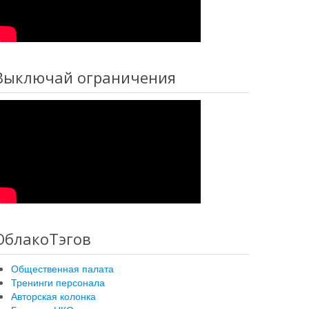
Выключай ограничения
ОблакоТэгов
Общественная палата
Тренинги персонала
Авторская колонка