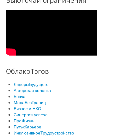
Выключай ограничения
ОблакоТэгов
ЛидерыБудущего
Авторская колонка
Бочча
МодаБезГраниц
Бизнес и НКО
Синергия успеха
ПроЖизнь
ПутькКарьере
ИнклюзивноеТрудоустройство