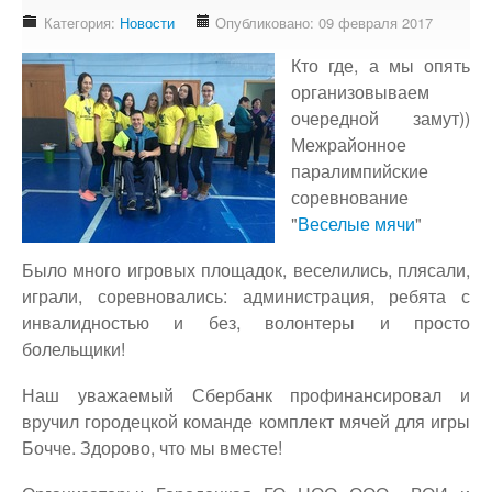
Доступность - что это?
Категория:
Новости
Опубликовано: 09 февраля 2017
Наш аудит доступности
Кто где, а мы опять
Подтверждение доступности
организовываем
очередной замут))
Наши проекты
Межрайонное
Our projects
паралимпийские
Публичная отетность
соревнование
Our public reporting
"
Веселые мячи
"
Публикации
Было много игровых площадок, веселились, плясали,
Our publication
играли, соревновались: администрация, ребята с
инвалидностью и без, волонтеры и просто
Контакты
болельщики!
Our contact
Наш уважаемый Сбербанк профинансировал и
вручил городецкой команде комплект мячей для игры
Бочче. Здорово, что мы вместе!