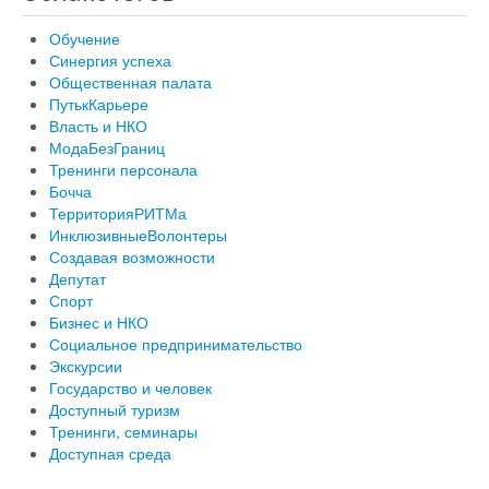
Обучение
Синергия успеха
Общественная палата
ПутькКарьере
Власть и НКО
МодаБезГраниц
Тренинги персонала
Бочча
ТерриторияРИТМа
ИнклюзивныеВолонтеры
Создавая возможности
Депутат
Спорт
Бизнес и НКО
Социальное предпринимательство
Экскурсии
Государство и человек
Доступный туризм
Тренинги, семинары
Доступная среда