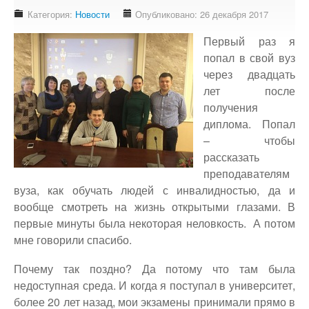
Доступность - что это?
Категория:
Новости
Опубликовано: 26 декабря 2017
Наш аудит доступности
Первый раз я
Подтверждение доступности
попал в свой вуз
через двадцать
Наши проекты
лет после
Our projects
получения
Публичная отетность
диплома. Попал
Our public reporting
– чтобы
рассказать
Публикации
преподавателям
Our publication
вуза, как обучать людей с инвалидностью, да и
вообще смотреть на жизнь открытыми глазами. В
Контакты
первые минуты была некоторая неловкость. А потом
Our contact
мне говорили спасибо.
Почему так поздно? Да потому что там была
недоступная среда. И когда я поступал в университет,
более 20 лет назад, мои экзамены принимали прямо в