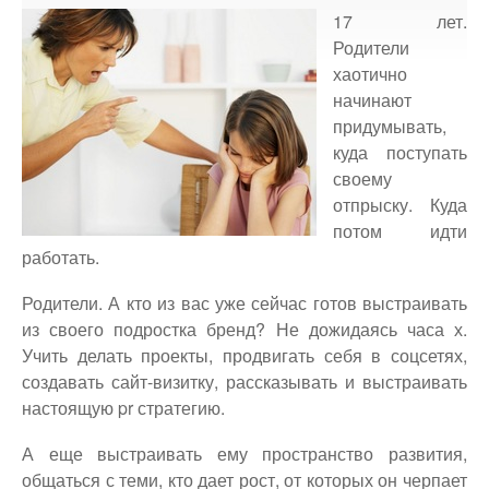
Доступность - что это?
17 лет.
Родители
Наш аудит доступности
хаотично
Подтверждение доступности
начинают
придумывать,
Наши проекты
куда поступать
Our projects
своему
Публичная отетность
отпрыску. Куда
Our public reporting
потом идти
работать.
Публикации
Our publication
Родители. А кто из вас уже сейчас готов выстраивать
Контакты
из своего подростка бренд? Не дожидаясь часа х.
Our contact
Учить делать проекты, продвигать себя в соцсетях,
создавать сайт-визитку, рассказывать и выстраивать
настоящую pr стратегию.
А еще выстраивать ему пространство развития,
общаться с теми, кто дает рост, от которых он черпает