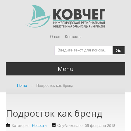
О нас
Контакты
Go
Menu
Главная
Home
/
Подросток как бренд
Home page
О Ковчег
About us
Подросток как бренд
Доступная среда
Accessibility Audit
Категория:
Новости
Опубликовано: 05 февраля 2018