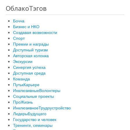
ОблакоТэгов
Бочча
Бизнес и НКО
Создавая возможности
Спорт
Премии и награды
Доступный туризм
Авторская колонка
Экскурсии
Синергия успеха
Доступная среда
Команда
ПутькКарьере
ИнклюзивныеВолонтеры
Социальные проекты
ПроЖизнь
ИнклюзивноеТрудоустройство
ЛидерыБудущего
Государство и человек
Тренинги, семинары