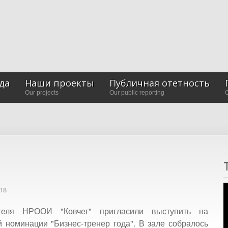
да
Наши проекты
Публичная отетность
Our projects
Our public reporting
O
18
ителя НРООИ "Ковчег" пригласили выступить на
 номинации "Бизнес-тренер года". В зале собралось