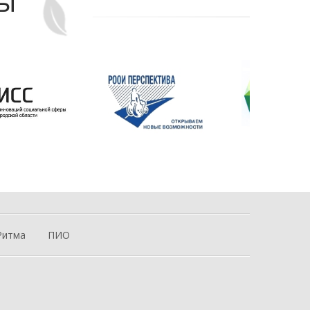
ры
Ритма
ПИО