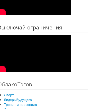
Выключай ограничения
ОблакоТэгов
Спорт
ЛидерыБудущего
Тренинги персонала