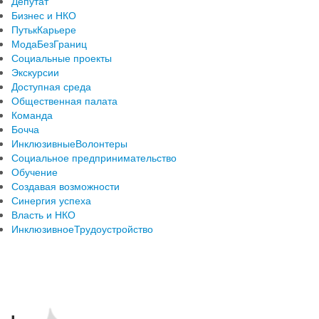
Депутат
Бизнес и НКО
ПутькКарьере
МодаБезГраниц
Социальные проекты
Экскурсии
Доступная среда
Общественная палата
Команда
Бочча
ИнклюзивныеВолонтеры
Социальное предпринимательство
Обучение
Создавая возможности
Синергия успеха
Власть и НКО
ИнклюзивноеТрудоустройство