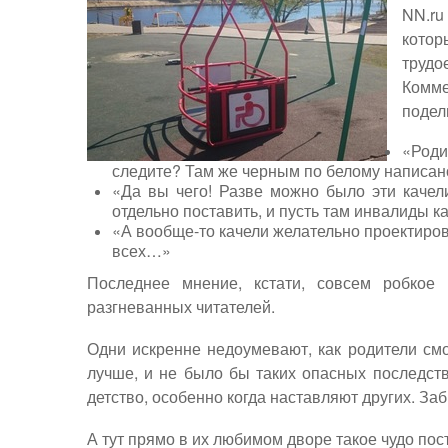
NN.ru
котор
труд
Комм
подел
«Роди
следите? Там же черным по белому написано
«Да вы чего! Разве можно было эти качел
отдельно поставить, и пусть там инвалиды к
«А вообще-то качели желательно проектиров
всех…»
Последнее мнение, кстати, совсем робкое
разгневанных читателей.
Одни искренне недоумевают, как родители смо
лучше, и не было бы таких опасных последст
детство, особенно когда наставляют других. За
А тут прямо в их любимом дворе такое чудо пос