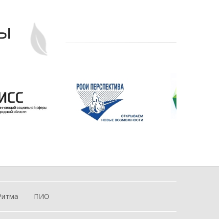
ры
Ритма
ПИО