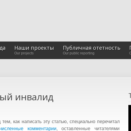
да
Наши проекты
Публичная отетность
Our projects
Our public reporting
O
ный инвалид
 тем, как написать эту статью, специально перечитал
численные комментарии
, оставленные читателями