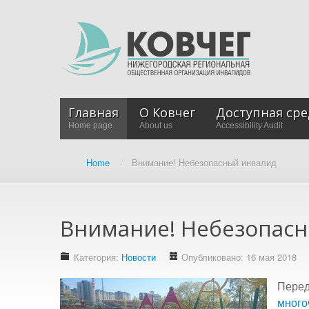
Главная
О Ковчег
Доступная сре
Home page
About us
Accessibility Audit
Home
/
Внимание! Небезопасный инвалид
Внимание! Небезопас
Категория:
Новости
Опубликовано: 16 мая 2018
Перед
много