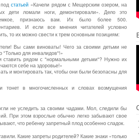
 под
статьей
«Качели рядом с Мещерским озером, на
ых дети ломали ноги, демонтировали». Дело это
оемкое, признаюсь вам. Их было более 500.
ентариев. И если все мнения читателей условно
ить, то их можно свести к трем основным позициям:
тели! Вы сами виноваты! Чего за своими детьми не
 "Только для инвалидов"!»
и ставить рядом с "нормальными детьми"? Нужно их
ачаются себе на здоровье!»
ать и монтировать так, чтобы они были безопасны для
 и тонет в многочисленных и словах возмущения
гли не уследить за своими чадами. Мол, следили бы
вий. При этом взрослые обычно легко забывают свое
бывают, что ребенку запретный плод особенно сладок.
тавили. Какие запреты родителей? Какие знаки «только