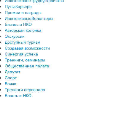
ИнклюзивноеТрудоустройство
ПутькКарьере
Премии и награды
ИнклюзивныеВолонтеры
Бизнес и НКО
Авторская колонка
Экскурсии
Доступный туризм
Создавая возможности
Синергия успеха
Тренинги, семинары
Общественная палата
Депутат
Спорт
Бочча
Тренинги персонала
Власть и НКО