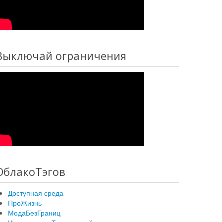
Выключай ограничения
ОблакоТэгов
Доступная среда
ПроЖизнь
МодаБезГраниц