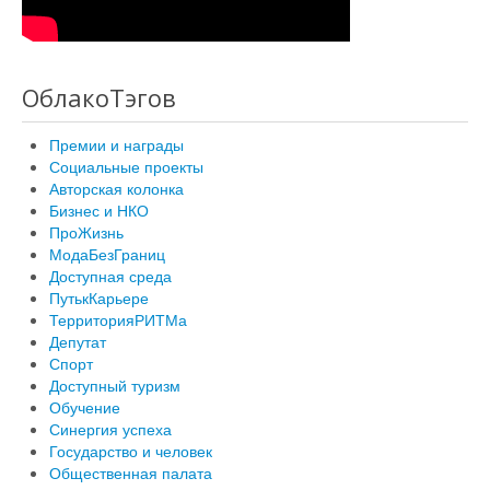
ОблакоТэгов
Премии и награды
Социальные проекты
Авторская колонка
Бизнес и НКО
ПроЖизнь
МодаБезГраниц
Доступная среда
ПутькКарьере
ТерриторияРИТМа
Депутат
Спорт
Доступный туризм
Обучение
Синергия успеха
Государство и человек
Общественная палата