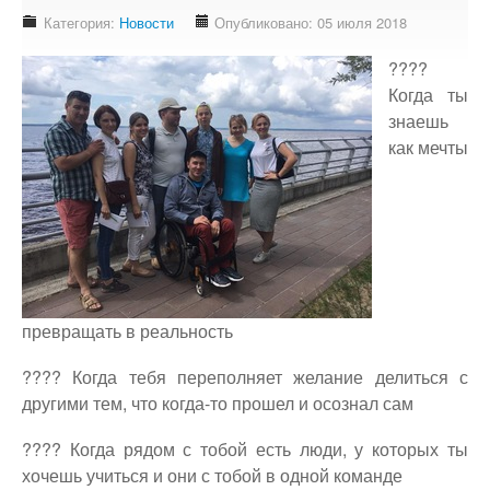
Доступность - что это?
Категория:
Новости
Опубликовано: 05 июля 2018
Наш аудит доступности
????
Подтверждение доступности
Когда ты
знаешь
Наши проекты
как мечты
Our projects
Публичная отетность
Our public reporting
Публикации
Our publication
Контакты
превращать в реальность
Our contact
????
Когда тебя переполняет желание делиться с
другими тем, что когда-то прошел и осознал сам
????
Когда рядом с тобой есть люди, у которых ты
хочешь учиться и они с тобой в одной команде