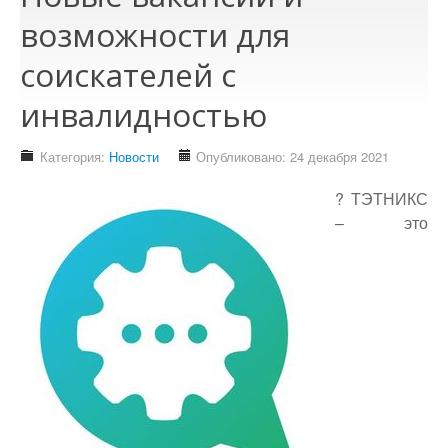
Доступность - что это?
возможности для
Наш аудит доступности
соискателей с
Подтверждение доступности
инвалидностью
Наши проекты
Our projects
Категория:
Новости
Опубликовано: 24 декабря 2021
Публичная отетность
? ТЭТНИКС
Our public reporting
– это
Публикации
Our publication
Контакты
Our contact