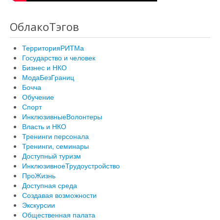
ОблакоТэгов
ТерриторияРИТМа
Государство и человек
Бизнес и НКО
МодаБезГраниц
Бочча
Обучение
Спорт
ИнклюзивныеВолонтеры
Власть и НКО
Тренинги персонала
Тренинги, семинары
Доступный туризм
ИнклюзивноеТрудоустройство
ПроЖизнь
Доступная среда
Создавая возможности
Экскурсии
Общественная палата