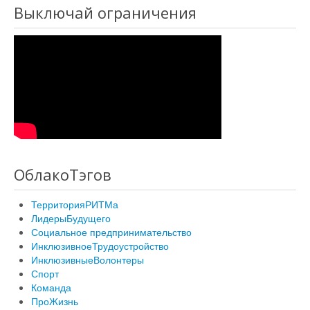
Выключай ограничения
ОблакоТэгов
ТерриторияРИТМа
ЛидерыБудущего
Социальное предпринимательство
ИнклюзивноеТрудоустройство
ИнклюзивныеВолонтеры
Спорт
Команда
ПроЖизнь