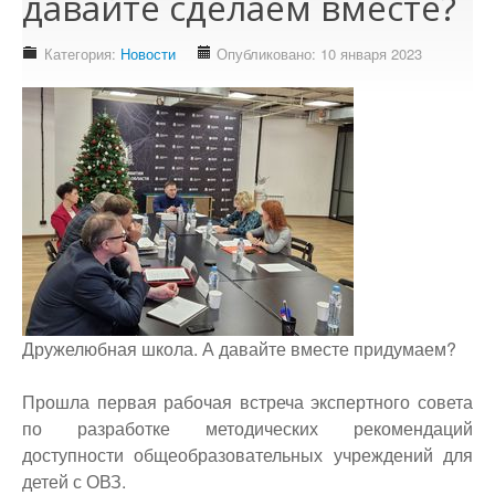
давайте сделаем вместе?
Доступность - что это?
Наш аудит доступности
Категория:
Новости
Опубликовано: 10 января 2023
Подтверждение доступности
Наши проекты
Our projects
Публичная отетность
Our public reporting
Публикации
Our publication
Контакты
Дружелюбная школа. А давайте вместе придумаем?
Our contact
Прошла первая рабочая встреча экспертного совета
по разработке методических рекомендаций
доступности общеобразовательных учреждений для
детей с ОВЗ.