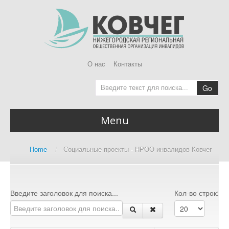
О нас
Контакты
Go
Menu
Главная
Home
/
Социальные проекты - НРОО инвалидов Ковчег
Home page
О Ковчег
About us
Введите заголовок для поиска...
Кол-во строк:
Доступная среда
Accessibility Audit