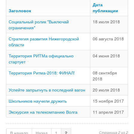
Доступность - что это?
Дата
Заголовок
публикации
Наш аудит доступности
Социальный ролик "Выключай
18 июля 2018
Подтверждение доступности
ограничения"
Наши проекты
Стратегия развития Нижегородской
06 августа 2018
Our projects
области
Публичная отетность
Территория РИТМа официально
04 июня 2018
Our public reporting
стартует
Публикации
Территория Ритма-2018: ФИНАЛ!
08 сентября
Our publication
2018
Контакты
Успейте запрыгнуть в последний вагон
20 июля 2018
Our contact
Школьников научили дружить
15 ноября 2017
Экскурсия на телекомпанию Волга
11 апреля 2017
В начало
Назад
1
2
Страница 2 из 2