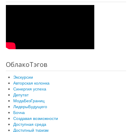
ОблакоТэгов
Экскурсии
Авторская колонка
Синергия успеха
Депутат
МодаБезГраниц
ЛидерыБудущего
Бочча
Создавая возможности
Доступная среда
Доступный туризм