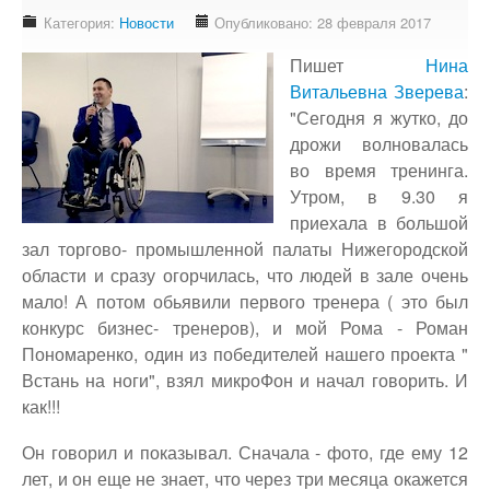
Доступность - что это?
Категория:
Новости
Опубликовано: 28 февраля 2017
Наш аудит доступности
Пишет
Нина
Подтверждение доступности
Витальевна Зверева
:
"Сегодня я жутко, до
Наши проекты
дрожи волновалась
Our projects
во время тренинга.
Публичная отетность
Утром, в 9.30 я
Our public reporting
приехала в большой
зал торгово- промышленной палаты Нижегородской
Публикации
области и сразу огорчилась, что людей в зале очень
Our publication
мало! А потом обьявили первого тренера ( это был
конкурс бизнес- тренеров), и мой Рома - Роман
Контакты
Пономаренко, один из победителей нашего проекта "
Our contact
Встань на ноги", взял микроФон и начал говорить. И
как!!!
Он говорил и показывал. Сначала - фото, где ему 12
лет, и он еще не знает, что через три месяца окажется