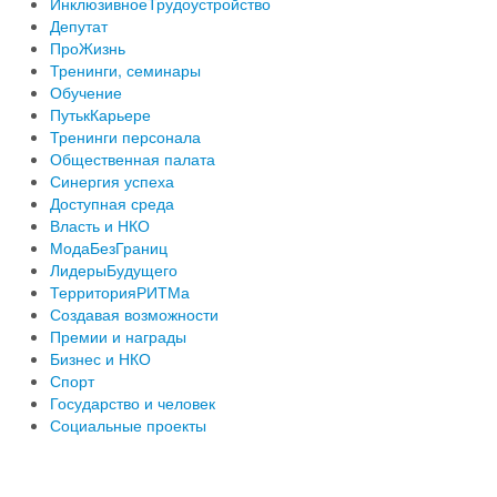
ИнклюзивноеТрудоустройство
Депутат
ПроЖизнь
Тренинги, семинары
Обучение
ПутькКарьере
Тренинги персонала
Общественная палата
Синергия успеха
Доступная среда
Власть и НКО
МодаБезГраниц
ЛидерыБудущего
ТерриторияРИТМа
Создавая возможности
Премии и награды
Бизнес и НКО
Спорт
Государство и человек
Социальные проекты