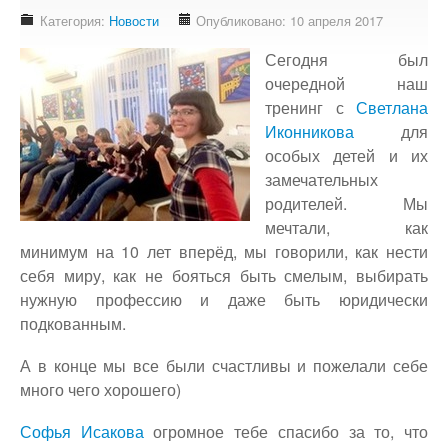
Доступность - что это?
Категория:
Новости
Опубликовано: 10 апреля 2017
Наш аудит доступности
Сегодня был
Подтверждение доступности
очередной наш
тренинг с
Светлана
Наши проекты
Иконникова
для
Our projects
особых детей и их
Публичная отетность
замечательных
Our public reporting
родителей. Мы
мечтали, как
Публикации
минимум на 10 лет вперёд, мы говорили, как нести
Our publication
себя миру, как не бояться быть смелым, выбирать
нужную профессию и даже быть юридически
Контакты
подкованным.
Our contact
А в конце мы все были счастливы и пожелали себе
много чего хорошего)
Софья Исакова
огромное тебе спасибо за то, что