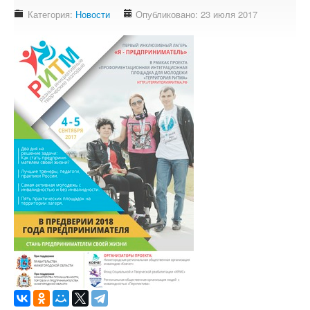
Доступность - что это?
Категория:
Новости
Опубликовано: 23 июля 2017
Наш аудит доступности
Подтверждение доступности
Наши проекты
Our projects
Публичная отетность
Our public reporting
Публикации
Our publication
Контакты
Our contact