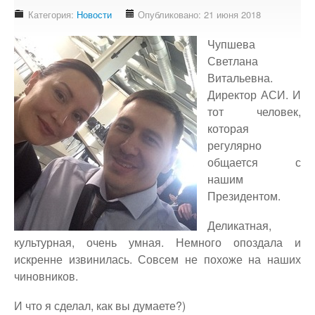
Доступность - что это?
Категория:
Новости
Опубликовано: 21 июня 2018
Наш аудит доступности
Чупшева
Подтверждение доступности
Светлана
Витальевна.
Наши проекты
Директор АСИ. И
Our projects
тот человек,
Публичная отетность
которая
Our public reporting
регулярно
общается с
Публикации
нашим
Our publication
Президентом.
Контакты
Деликатная,
Our contact
культурная, очень умная. Немного опоздала и
искренне извинилась. Совсем не похоже на наших
чиновников.
И что я сделал, как вы думаете?)