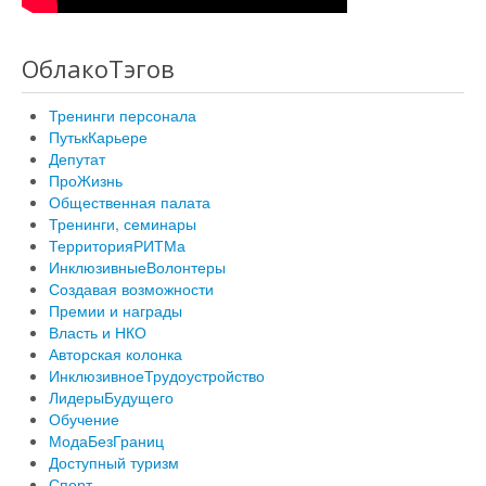
ОблакоТэгов
Тренинги персонала
ПутькКарьере
Депутат
ПроЖизнь
Общественная палата
Тренинги, семинары
ТерриторияРИТМа
ИнклюзивныеВолонтеры
Создавая возможности
Премии и награды
Власть и НКО
Авторская колонка
ИнклюзивноеТрудоустройство
ЛидерыБудущего
Обучение
МодаБезГраниц
Доступный туризм
Спорт