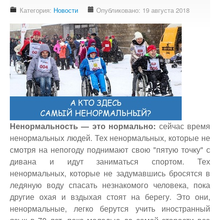
Доступность - что это?
Категория:
Новости
Опубликовано: 19 августа 2018
Наш аудит доступности
Подтверждение доступности
Наши проекты
Our projects
Публичная отетность
Our public reporting
Публикации
Ненормальность — это нормально:
сейчас время
Our publication
ненормальных людей. Тех ненормальных, которые не
Контакты
смотря на непогоду поднимают свою "пятую точку" с
Our contact
дивана и идут заниматься спортом. Тех
ненормальных, которые не задумавшись бросятся в
ледяную воду спасать незнакомого человека, пока
другие охая и вздыхая стоят на берегу. Это они,
ненормальные, легко берутся учить иностранный