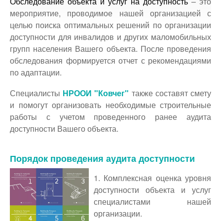
Обследование объекта и услуг на доступность
– это
Доступность - что это?
мероприятие, проводимое нашей организацией с
Наш аудит доступности
целью поиска оптимальных решений по организации
доступности для инвалидов и других маломобильных
Подтверждение доступности
групп населения Вашего объекта. После проведения
Наши проекты
обследования формируется отчет с рекомендациями
Our projects
по адаптации.
Публичная отетность
Специалисты
НРООИ "Ковчег"
также составят смету
Our public reporting
и помогут организовать необходимые строительные
работы с учетом проведенного ранее аудита
Публикации
доступности Вашего объекта.
Our publication
Контакты
Порядок проведения аудита доступности
Our contact
1. Комплексная оценка уровня
доступности объекта и услуг
специалистами нашей
организации.