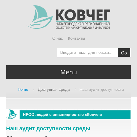
О нас
Контакты
Go
Menu
Главная
Home
/
Доступная среда
/
Наш аудит доступности
Home page
О Ковчег
About us
Доступная среда
Наш аудит доступности среды
Accessibility Audit