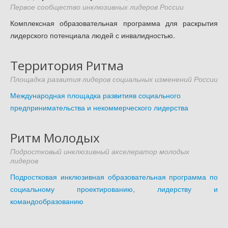
Доступность - что это?
Первое сообщество инклюзивных лидеров России
Комплексная образовательная программа для раскрытия
Наш аудит доступности
лидерского потенциала людей с инвалидностью.
Подтверждение доступности
Наши проекты
Территория Ритма
Our projects
Площадка развития лидеров социальных изменений России
Публичная отетность
Международная площадка развитияв социального
Our public reporting
предпринимательства и некоммерческого лидерства
Публикации
Our publication
Ритм Молодых
Контакты
Подростковый инклюзивный акселератор молодых
лидеров
Our contact
Подростковая инклюзивная образовательная программа по
социальному проектированию, лидерству и
командообразованию