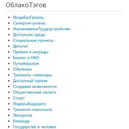
ОблакоТэгов
МодаБезГраниц
Синергия успеха
ИнклюзивноеТрудоустройство
Доступная среда
Социальные проекты
Депутат
Премии и награды
Бизнес и НКО
ПутькКарьере
Обучение
Тренинги, семинары
Доступный туризм
Создавая возможности
Общественная палата
Спорт
ЛидерыБудущего
Тренинги персонала
Экскурсии
Команда
Государство и человек