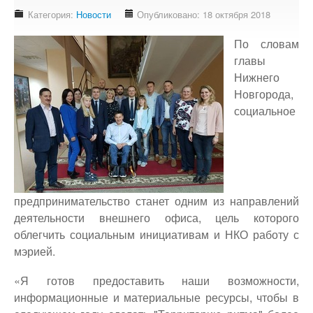
Доступность - что это?
Категория:
Новости
Опубликовано: 18 октября 2018
Наш аудит доступности
По словам
Подтверждение доступности
главы
Нижнего
Наши проекты
Новгорода,
Our projects
социальное
Публичная отетность
Our public reporting
Публикации
Our publication
предпринимательство станет одним из направлений
Контакты
деятельности внешнего офиса, цель которого
Our contact
облегчить социальным инициативам и НКО работу с
мэрией.
«Я готов предоставить наши возможности,
информационные и материальные ресурсы, чтобы в