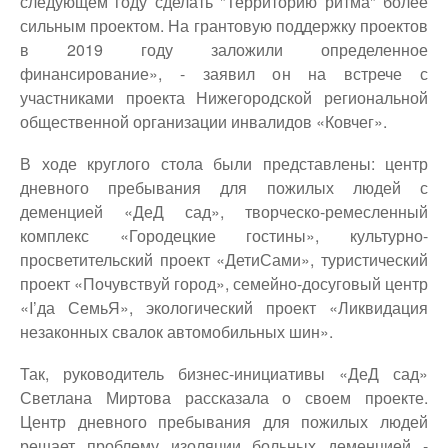
следующем году сделать "Территорию ритма" более
сильным проектом. На грантовую поддержку проектов
в 2019 году заложили определенное
финансирование», - заявил он на встрече с
участниками проекта Нижегородской региональной
общественной организации инвалидов «Ковчег».
В ходе круглого стола были представлены: центр
дневного пребывания для пожилых людей с
деменцией «ДеД сад», творческо-ремесленный
комплекс «Городецкие гостины», культурно-
просветительский проект «ДетиСами», туристический
проект «Почувствуй город», семейно-досуговый центр
«I’да СемьЯ», экологический проект «Ликвидация
незаконных свалок автомобильных шин».
Так, руководитель бизнес-инициативы «ДеД сад»
Светлана Миртова рассказала о своем проекте.
Центр дневного пребывания для пожилых людей
решает проблему изоляции больных деменцией -