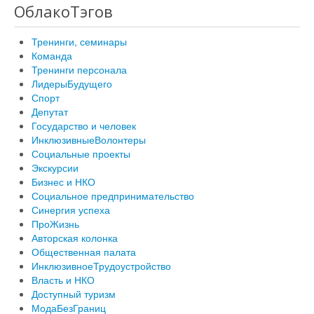
ОблакоТэгов
Тренинги, семинары
Команда
Тренинги персонала
ЛидерыБудущего
Спорт
Депутат
Государство и человек
ИнклюзивныеВолонтеры
Социальные проекты
Экскурсии
Бизнес и НКО
Социальное предпринимательство
Синергия успеха
ПроЖизнь
Авторская колонка
Общественная палата
ИнклюзивноеТрудоустройство
Власть и НКО
Доступный туризм
МодаБезГраниц