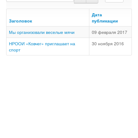
Доступность - что это?
Наш аудит доступности
Дата
Заголовок
публикации
Подтверждение доступности
Мы организовали веселые мячи
09 февраля 2017
Наши проекты
Our projects
НРООИ «Ковчег» приглашает на
30 ноября 2016
спорт
Публичная отетность
Our public reporting
Публикации
Our publication
Контакты
Our contact