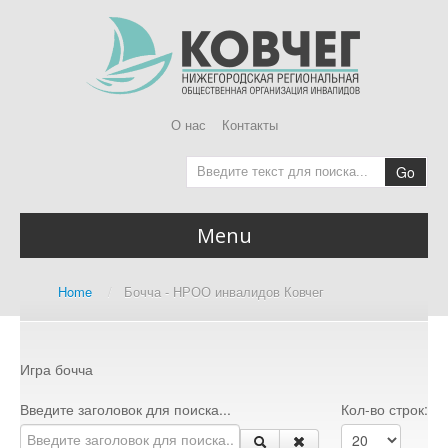
О нас
Контакты
Go
Menu
Главная
Home
/
Бочча - НРОО инвалидов Ковчег
Home page
О Ковчег
About us
Игра бочча
Доступная среда
Введите заголовок для поиска...
Кол-во строк:
Accessibility Audit