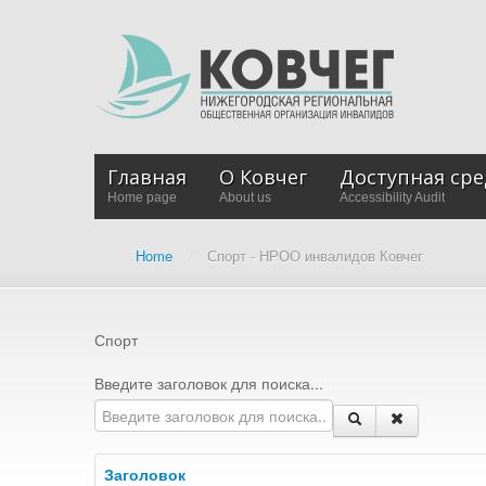
Главная
О Ковчег
Доступная сре
Home page
About us
Accessibility Audit
Home
/
Спорт - НРОО инвалидов Ковчег
Спорт
Введите заголовок для поиска...
Заголовок