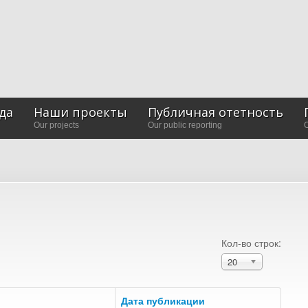
да
Наши проекты
Публичная отетность
Our projects
Our public reporting
O
Кол-во строк:
20
Дата публикации