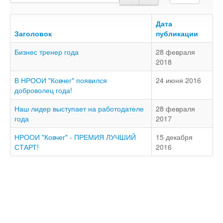
Доступность - что это?
Наш аудит доступности
Дата
Заголовок
публикации
Подтверждение доступности
Бизнес тренер года
28 февраля
Наши проекты
2018
Our projects
В НРООИ "Ковчег" появился
24 июня 2016
Публичная отетность
доброволец года!
Our public reporting
Наш лидер выступает на работодателе
28 февраля
Публикации
года
2017
Our publication
НРООИ "Ковчег" - ПРЕМИЯ ЛУЧШИЙ
15 декабря
СТАРТ!
2016
Контакты
Our contact