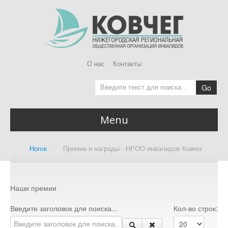
О нас
Контакты
Go
Menu
Главная
Home
/
Премии и награды - НРОО инвалидов Ковчег
Home page
О Ковчег
About us
Наши премии
Доступная среда
Введите заголовок для поиска...
Кол-во строк:
Accessibility Audit